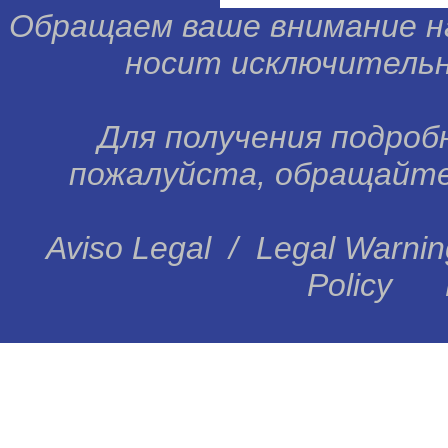
Обращаем ваше внимание н
носит исключительн
Для получения подробн
пожалуйста, обращайтес
Aviso Legal
/
Legal Warnin
Policy